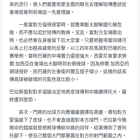
來的流行，使人們需要用更全面的眼光去理解短傳應該從
後場發展到前場這一先進理論。
一是當對方偪得很緊時，就應果斷大腳解圍化解危
險，而不應勾泥於短傳的教條。況且，當對方全場壓出
時，也必然會在身後留下巨大空當，只要把握得當同樣可
以馬上打出極具威脅的反擊。以三四年前馬競對巴薩的比
賽舉例，當時巴薩的中場實力還很強大，西蒙尼會要求勞
爾·加西亞在後場出大腳時到右側接球，因為勞爾·加西亞的
頭球很好，而巴薩的左後衛阿爾瓦個子矮小，這樣的話長
傳高球被破壞的可能性就比較小。
巴拉斯面對對手偪搶淡定地將皮球傳到中路顯得托大，最
終遭到懲罰。
其次，門將的出球方向應儘量選擇在兩邊，哪怕對方
緊偪搶下了皮球，也不會直接面對本方球門。巴拉斯今晚
緻命的錯誤就是想將球傳給中路的同伴，結果傳到了普列
托腳下，使自己整個大門都暴露在對方的射門範圍之內。