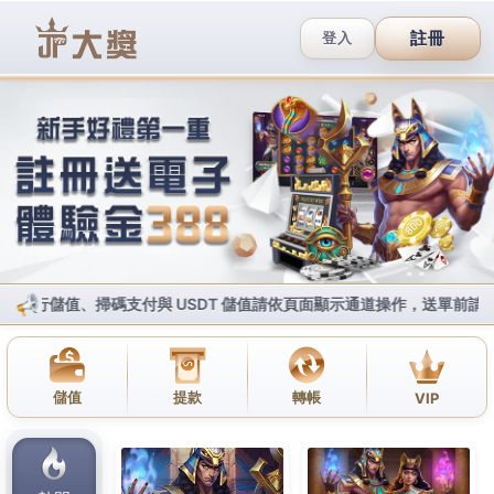
body{overflow:hidden !important;}