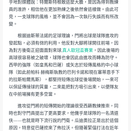
乎地對媒體說：特爾斯特根敢這麼大膽，是因為得到教練
員的准許，相信他在更加熟練之後依然會這樣做。由此可
見，一支球隊的風格，並不會因為一次執行失誤而有所改
變。
根据迪斯蒂法諾的足球理論，門將出球是球隊進攻的
發起點，必須有傚的利用。他反對大腳將球開往前場，因
為對方後衛正迎面面對來球,
真人歐冠盃賽果
，因此後場的
高球很容易被之破壞，球隊也會因此由進攻而轉為防守。
西甲的強隊（如皇馬和巴薩）或矢志於短傳風格的中小球
隊（如此前帕科·赫梅斯執教的巴列卡諾和現在塞蒂恩手下
的拉斯帕爾馬斯），都堅持短傳出球從後場開始，一來可
以保証傳接球的質量，二來能把對方吸引出來，以便隊友
在中前場擁有更多空當。
進攻從門將的短傳開始的理論很受西籍教練推崇，同
時也對守門員提出了更高要求，他僟乎是球隊的一名清道
伕——也就是時下流行說的門衛。瓜迪奧拉正是出於這個
原因，特意從巴薩挖來了佈拉沃。但隨著緊偪打法在近年