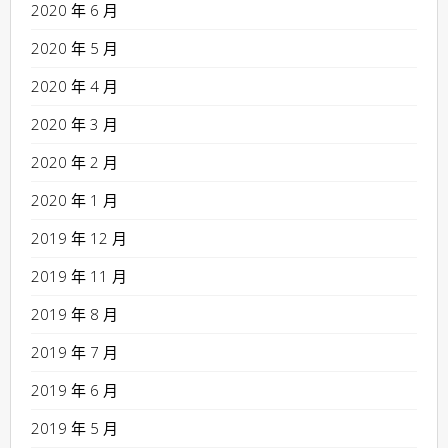
2020 年 6 月
2020 年 5 月
2020 年 4 月
2020 年 3 月
2020 年 2 月
2020 年 1 月
2019 年 12 月
2019 年 11 月
2019 年 8 月
2019 年 7 月
2019 年 6 月
2019 年 5 月