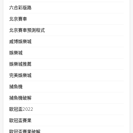
六合彩版路
北京賽車
北京賽車預測程式
威博娛樂城
娛樂城
娛樂城推薦
完美娛樂城
捕魚機
捕魚機破解
歐冠盃2022
歐冠盃賽果
歐冠盃賽果破解