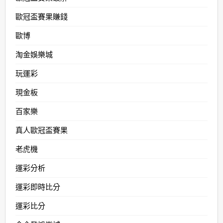
歐冠盃賽果賺錢
歐博
淘金娛樂城
玩運彩
現金板
百家樂
真人歐冠盃賽果
老虎機
運彩分析
運彩即時比分
運彩比分