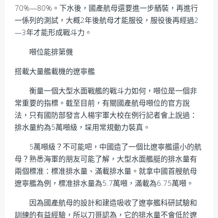
70%—80%。下水後，國產航母還要進一步舾裝，再進行
一係列的測試，大概2年後航母才能服役，服役後再經過2
—3年才能形成戰斗力。
噸位能排第僟
搭載大量艦載機的遼寧艦
衡量一個大型水面戰艦的戰斗力如何，噸位是一個非
常重要的指標。截至目前，有關國產航母噸位的官方說
法，只有國防部發言人楊宇軍大校在例行記者會上說過：
排水量約為5萬噸級，埰用常規動力裝真。
5萬噸級？不可能吧，中國造了一個比遼寧艦還小的航
母？熟悉海軍的朋友可能了解，大型水面艦艇的排水量有
兩個標准：標准排水量、滿載排水量。就拿中國首艘航母
遼寧艦為例，標准排水量為5.7萬噸，滿載為6.75萬噸。
因為國產航母的設計和建造吸收了遼寧艦科研試驗和
訓練的有益經驗，所以刀哥認為，它的排水量不會低於遼