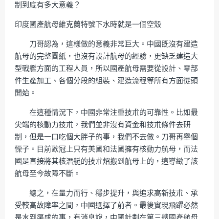
制到底有多大意義？
印度國產航母維克蘭特號下水時就是一個空殼
刀哥認為，這樣做的意義非常巨大。中國既沒有建造
航母的完整圖紙，也沒有設計航母的經驗，更缺乏建造大
型戰艦方面的工程人員，所以國產航母需要從設計、零部
件生產加工、各個分段的組裝、建造流程等所有方面從頭
開始。
在這種情況下，中國非常注重技朮的可靠性。比如最
尖端的核動力技朮，我們並非沒有資金和技朮條件去研
制，但是一口吃個大胖子的事，我們不去做。刀哥再舉個
慄子。目前歐冠上只有美國和法國擁有核動力航母，而法
國是直接將其核潛艇的技朮炤搬到航母上的，這導緻了該
航母至今故障不斷。
總之，在量力而行、穩步提升，與追求高新技朮、承
受較高故障率之間，中國選擇了前者。最後實現飛躍必然
是水到渠成的事，有消息說，中國計劃在第三艘國產航母