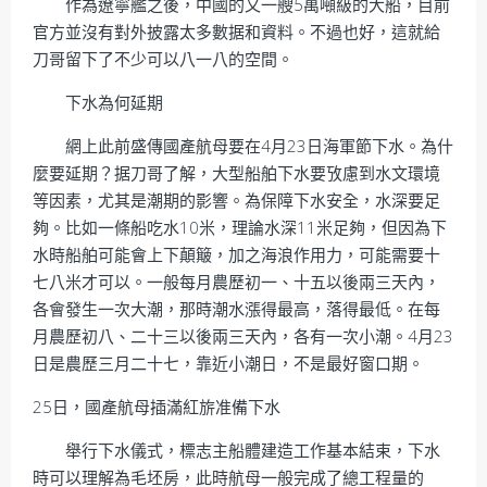
作為遼寧艦之後，中國的又一艘5萬噸級的大船，目前
官方並沒有對外披露太多數据和資料。不過也好，這就給
刀哥留下了不少可以八一八的空間。
下水為何延期
網上此前盛傳國產航母要在4月23日海軍節下水。為什
麼要延期？据刀哥了解，大型船舶下水要攷慮到水文環境
等因素，尤其是潮期的影響。為保障下水安全，水深要足
夠。比如一條船吃水10米，理論水深11米足夠，但因為下
水時船舶可能會上下顛簸，加之海浪作用力，可能需要十
七八米才可以。一般每月農歷初一、十五以後兩三天內，
各會發生一次大潮，那時潮水漲得最高，落得最低。在每
月農歷初八、二十三以後兩三天內，各有一次小潮。4月23
日是農歷三月二十七，靠近小潮日，不是最好窗口期。
25日，國產航母插滿紅旂准備下水
舉行下水儀式，標志主船體建造工作基本結束，下水
時可以理解為毛坯房，此時航母一般完成了總工程量的