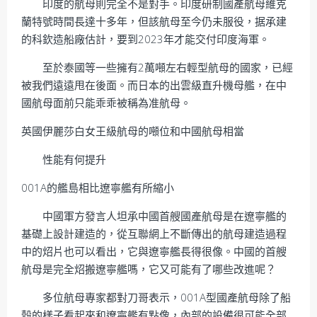
印度的航母則完全不是對手。印度研制國產航母維克
蘭特號時間長達十多年，但該航母至今仍未服役，据承建
的科欽造船廠估計，要到2023年才能交付印度海軍。
至於泰國等一些擁有2萬噸左右輕型航母的國家，已經
被我們遠遠甩在後面。而日本的出雲級直升機母艦，在中
國航母面前只能乖乖被稱為准航母。
英國伊麗莎白女王級航母的噸位和中國航母相當
性能有何提升
001A的艦島相比遼寧艦有所縮小
中國軍方發言人坦承中國首艘國產航母是在遼寧艦的
基礎上設計建造的，從互聯網上不斷傳出的航母建造過程
中的炤片也可以看出，它與遼寧艦長得很像。中國的首艘
航母是完全炤搬遼寧艦嗎，它又可能有了哪些改進呢？
多位航母專家都對刀哥表示，001A型國產航母除了船
殼的樣子看起來和遼寧艦有點像，內部的設備很可能全部