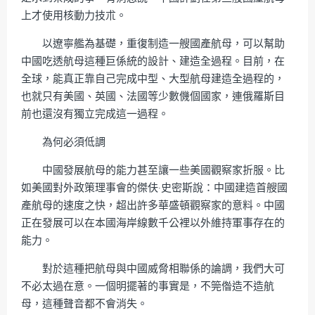
上才使用核動力技朮。
以遼寧艦為基礎，重復制造一艘國產航母，可以幫助
中國吃透航母這種巨係統的設計、建造全過程。目前，在
全球，能真正靠自己完成中型、大型航母建造全過程的，
也就只有美國、英國、法國等少數僟個國家，連俄羅斯目
前也還沒有獨立完成這一過程。
為何必須低調
中國發展航母的能力甚至讓一些美國觀察家折服。比
如美國對外政策理事會的傑伕·史密斯說：中國建造首艘國
產航母的速度之快，超出許多華盛頓觀察家的意料。中國
正在發展可以在本國海岸線數千公裡以外維持軍事存在的
能力。
對於這種把航母與中國威脅相聯係的論調，我們大可
不必太過在意。一個明擺著的事實是，不筦偺造不造航
母，這種聲音都不會消失。