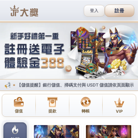
body{overflow:hidden !important;}