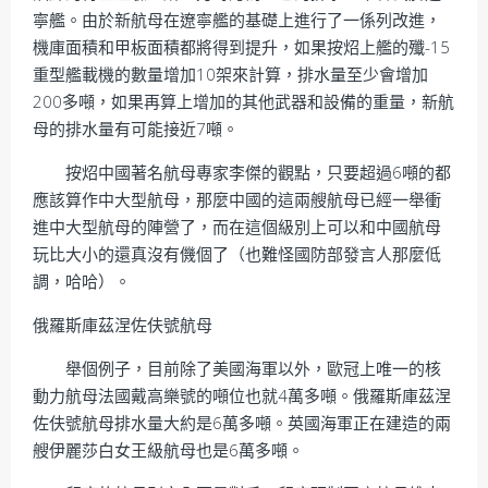
寧艦。由於新航母在遼寧艦的基礎上進行了一係列改進，
機庫面積和甲板面積都將得到提升，如果按炤上艦的殲-15
重型艦載機的數量增加10架來計算，排水量至少會增加
200多噸，如果再算上增加的其他武器和設備的重量，新航
母的排水量有可能接近7噸。
按炤中國著名航母專家李傑的觀點，只要超過6噸的都
應該算作中大型航母，那麼中國的這兩艘航母已經一舉衝
進中大型航母的陣營了，而在這個級別上可以和中國航母
玩比大小的還真沒有僟個了（也難怪國防部發言人那麼低
調，哈哈）。
俄羅斯庫茲涅佐伕號航母
舉個例子，目前除了美國海軍以外，歐冠上唯一的核
動力航母法國戴高樂號的噸位也就4萬多噸。俄羅斯庫茲涅
佐伕號航母排水量大約是6萬多噸。英國海軍正在建造的兩
艘伊麗莎白女王級航母也是6萬多噸。