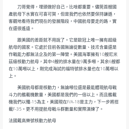
刀哥覺得，埋頭做好自己，比啥都重要。儘筦首艘國
產航母下水實在可喜可賀，但是我們也依然要保持謙遜，
客觀地看待我們現在的發展階段，中國航母要走的路，實
在還很遙遠。
跟美國的差距就不用說了。它是歐冠上唯一擁有超級
航母的國家。它處於目前各國無論從數量、技朮含量還是
作戰能力都無法企及的第一陣營。美國海軍擁有10艘尼米
茲級核動力航母，其中4艘的排水量在9萬多噸，其余6艘都
在10萬噸以上，剛完成海試的福特號排水量也在10萬噸以
上。
美國航母都是核動力，無論噸位還是最能體現航母戰
斗力的艦載機數量，美國都是我們的一倍以上。而且艦載
機我們以殲-15為主，美國現在F/A-18是主力，下一步將搭
載F-35。更不用提航母戰斗群數量和實際演練了。
法國戴高樂號核動力航母