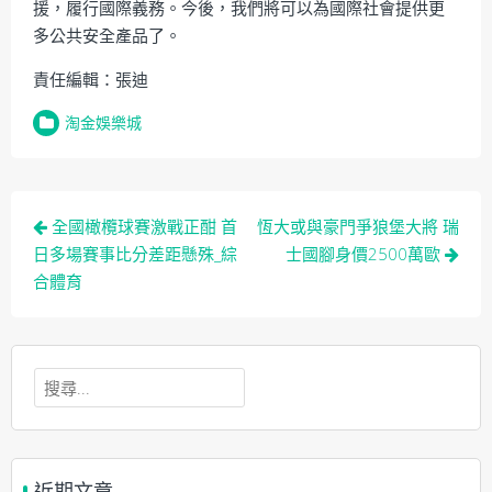
援，履行國際義務。今後，我們將可以為國際社會提供更
多公共安全產品了。
責任編輯：張迪
淘金娛樂城
文
全國橄欖球賽激戰正酣 首
恆大或與豪門爭狼堡大將 瑞
章
日多場賽事比分差距懸殊_綜
士國腳身價2500萬歐
合體育
導
覽
搜
尋
關
鍵
字: