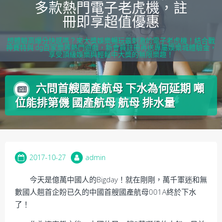
多款熱門電子老虎機，註
content
冊即享超值優惠
想體驗高爆分快感嗎？來大獎娛樂暢玩最刺激的電子老虎機！結合戰
神賽特與 dg百家樂等熱門遊戲，新會員註冊再送專屬娛樂城體驗金，
享受頂級娛樂與輕鬆中大獎的無限樂趣！
六問首艘國產航母 下水為何延期 噸
位能排第僟 國產航母 航母 排水量
2017-10-27
admin
今天是億萬中國人的Bigday！就在剛剛，萬千軍迷和無
數國人翹首企盼已久的中國首艘國產航母001A終於下水
了！