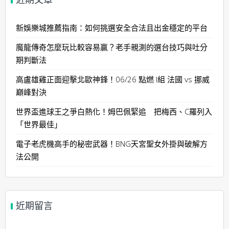
近期文章
新娛樂城推薦指南：如何挑選安全合法且出金穩定的平台
魔龍傳奇怎麼玩比較容易贏？老手親測的選台技巧與吐分
期判斷法
高盧雄雞正面迎擊北歐神鋒！06/26 點燃 I組 法國 vs 挪威
巔峰對決
世界盃進球王之爭白熱化！姆巴佩緊追 把梅西、C羅列入
「世界最佳」
電子老虎機高手的秘密武器！BNG天宮聖女外掛與破解方
法公開
近期留言