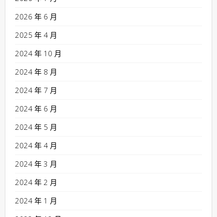
2026 年 6 月
2025 年 4 月
2024 年 10 月
2024 年 8 月
2024 年 7 月
2024 年 6 月
2024 年 5 月
2024 年 4 月
2024 年 3 月
2024 年 2 月
2024 年 1 月