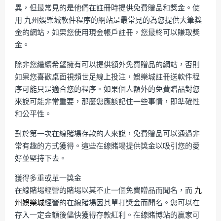
異，但最常見的是他們在註冊時提供免費贈品和獎金。使
用 九州娛樂城軟件程序的網站是最常見的為您提供大筆獎
金的網站，如果您使用現金帳戶註冊，您最終可以賺取獎
金。
除非您繼續希望擁有可以提供額外免費贈品的網站，否則
如果您喜歡桌面視頻世足線上投注，娛樂城註冊送軟件程
序可能只是適合您的程序。如果個人額外的免費贈品對您
來說可能非常重要，那麼您應該記住一些事情，即準確性
和公平性。
對於第一次在線賭場存款的人來說，免費贈品可以通過非
常有趣的方式獲得。這些在線賭場提供獎金以吸引您的愛
好並堅持下去。
獲得多重或單一獎金
在線賭場經營的賭場以其不止一個免費贈品而聞名，而
九
州娛樂城
經營的在線賭場因其單打獎金而聞名。您可以在
存入一定金額後儘快獲得存款紅利。在線賭博站的贏家可