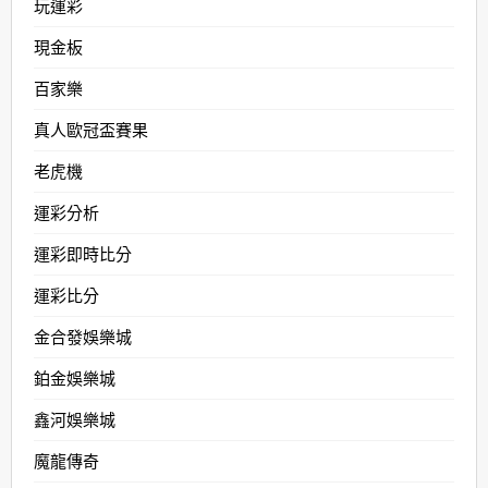
玩運彩
現金板
百家樂
真人歐冠盃賽果
老虎機
運彩分析
運彩即時比分
運彩比分
金合發娛樂城
鉑金娛樂城
鑫河娛樂城
魔龍傳奇