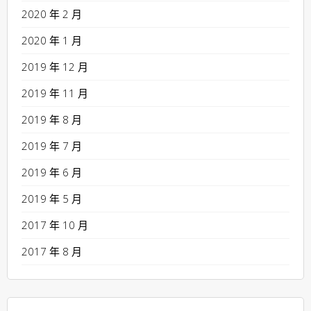
2020 年 2 月
2020 年 1 月
2019 年 12 月
2019 年 11 月
2019 年 8 月
2019 年 7 月
2019 年 6 月
2019 年 5 月
2017 年 10 月
2017 年 8 月