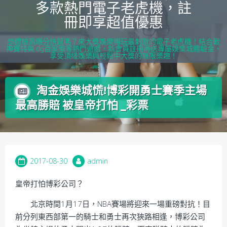
多款熱門電子老虎機，註
content
冊即享超值優惠
想體驗高爆分快感嗎？來大獎娛樂暢玩最刺激的電子老虎機！結合戰
神賽特與 dg百家樂等熱門遊戲，新會員註冊再送專屬娛樂城體驗金，
享受頂級娛樂與輕鬆中大獎的無限樂趣！
淘金娛樂城慌!博彩開勇士賽季主場
最高勝賠 被皇帝打怕 _彩票
2017-08-30
admin
皇帝打怕博彩公司？
北京時間1月17日，NBA賽場將迎來一場重磅對抗！目
前分列東西部第一的騎士和勇士再次狹路相逢，博彩公司