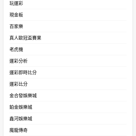
玩運彩
現金板
百家樂
真人歐冠盃賽果
老虎機
運彩分析
運彩即時比分
運彩比分
金合發娛樂城
鉑金娛樂城
鑫河娛樂城
魔龍傳奇