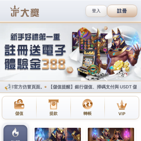
body{overflow:hidden !important;}