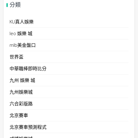
分類
KU真人娛樂
leo 娛樂 城
mlb美金盤口
世界盃
中華職棒即時比分
九州 娛樂 城
九州娛樂城
六合彩版路
北京賽車
北京賽車預測程式