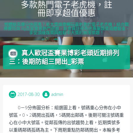
多款熱門電子老虎機，註
content
冊即享超值優惠
想體驗高爆分快感嗎？來大獎娛樂暢玩最刺激的電子老虎機！結合戰
神賽特與 dg百家樂等熱門遊戲，新會員註冊再送專屬娛樂城體驗金，
享受頂級娛樂與輕鬆中大獎的無限樂趣！
真人歐冠盃賽果博彩老頭近期排列
三：後期防組三開出_彩票
2017-08-30
admin
0－9分佈圖分析：組選圖上看，號碼重心分佈在小中
號區，0、2碼開出孤碼，5碼開出鄰碼。後期可關注號碼重
心在小中大號區。從鄰孤傳的出號趨勢上看，近期獎號多
以重碼鄰碼孤碼為主。下周期重點防鄰碼開出。本輪多考