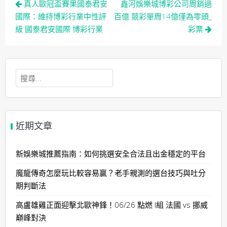
文
真人歐冠盃賽果國泰君安
鑫河娛樂城博彩公司周銷過
章
國際：維持博彩行業中性評
百億 競彩單周14億僅為零頭_
級 國泰君安國際 博彩行業
彩票
導
覽
搜
尋
關
鍵
字:
近期文章
新娛樂城推薦指南：如何挑選安全合法且出金穩定的平台
魔龍傳奇怎麼玩比較容易贏？老手親測的選台技巧與吐分
期判斷法
高盧雄雞正面迎擊北歐神鋒！06/26 點燃 I組 法國 vs 挪威
巔峰對決