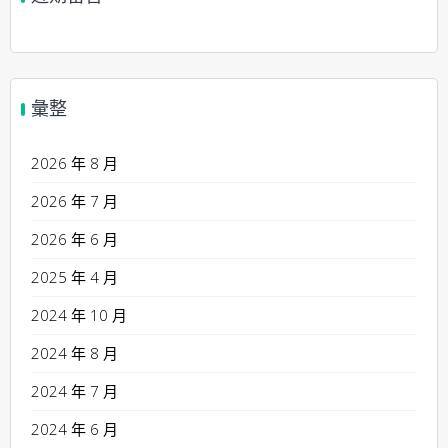
彙整
2026 年 8 月
2026 年 7 月
2026 年 6 月
2025 年 4 月
2024 年 10 月
2024 年 8 月
2024 年 7 月
2024 年 6 月