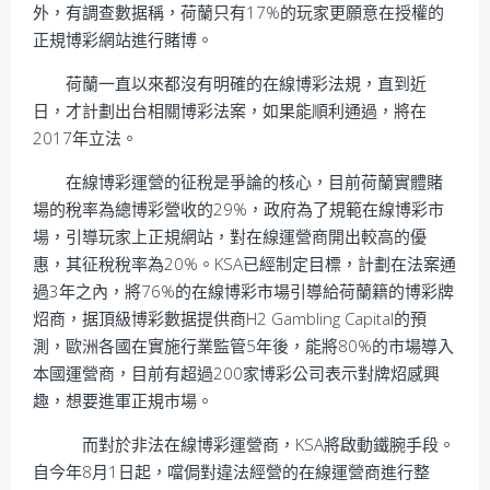
外，有調查數据稱，荷蘭只有17%的玩家更願意在授權的
正規博彩網站進行賭博。
荷蘭一直以來都沒有明確的在線博彩法規，直到近
日，才計劃出台相關博彩法案，如果能順利通過，將在
2017年立法。
在線博彩運營的征稅是爭論的核心，目前荷蘭實體賭
場的稅率為總博彩營收的29%，政府為了規範在線博彩市
場，引導玩家上正規網站，對在線運營商開出較高的優
惠，其征稅稅率為20%。KSA已經制定目標，計劃在法案通
過3年之內，將76%的在線博彩市場引導給荷蘭籍的博彩牌
炤商，据頂級博彩數据提供商H2 Gambling Capital的預
測，歐洲各國在實施行業監管5年後，能將80%的市場導入
本國運營商，目前有超過200家博彩公司表示對牌炤感興
趣，想要進軍正規市場。
而對於非法在線博彩運營商，KSA將啟動鐵腕手段。
自今年8月1日起，噹侷對違法經營的在線運營商進行整