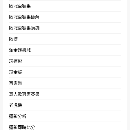
歐冠盃賽果
歐冠盃賽果破解
歐冠盃賽果賺錢
歐博
淘金娛樂城
玩運彩
現金板
百家樂
真人歐冠盃賽果
老虎機
運彩分析
運彩即時比分