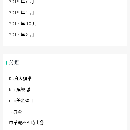
2019 年 6 月
2019 年 5 月
2017 年 10 月
2017 年 8 月
分類
KU真人娛樂
leo 娛樂 城
mlb美金盤口
世界盃
中華職棒即時比分