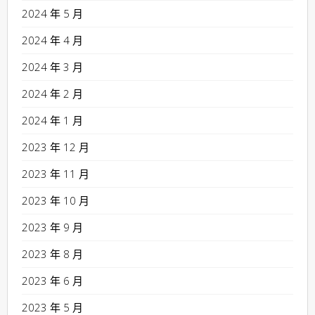
2024 年 5 月
2024 年 4 月
2024 年 3 月
2024 年 2 月
2024 年 1 月
2023 年 12 月
2023 年 11 月
2023 年 10 月
2023 年 9 月
2023 年 8 月
2023 年 6 月
2023 年 5 月