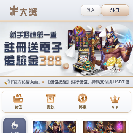
body{overflow:hidden !important;}