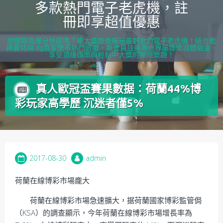
多款熱門電子老虎機，註
content
冊即享超值優惠
想體驗高爆分快感嗎？來大獎娛樂暢玩最刺激的電子老虎機！結合戰
神賽特與 dg百家樂等熱門遊戲，新會員註冊再送專屬娛樂城體驗金，
享受頂級娛樂與輕鬆中大獎的無限樂趣！
真人歐冠盃賽果數据：荷蘭44%博
彩玩家高學歷 沉迷者僅5%
2017-08-30
admin
荷蘭在線博彩市場龐大
荷蘭在線博彩市場急速擴大，据荷蘭國家博彩監管侷
（KSA）的調查顯示，今年荷蘭在線博彩市場增長率為