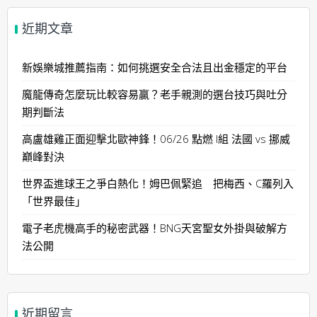
鍵
字:
近期文章
新娛樂城推薦指南：如何挑選安全合法且出金穩定的平台
魔龍傳奇怎麼玩比較容易贏？老手親測的選台技巧與吐分
期判斷法
高盧雄雞正面迎擊北歐神鋒！06/26 點燃 I組 法國 vs 挪威
巔峰對決
世界盃進球王之爭白熱化！姆巴佩緊追 把梅西、C羅列入
「世界最佳」
電子老虎機高手的秘密武器！BNG天宮聖女外掛與破解方
法公開
近期留言