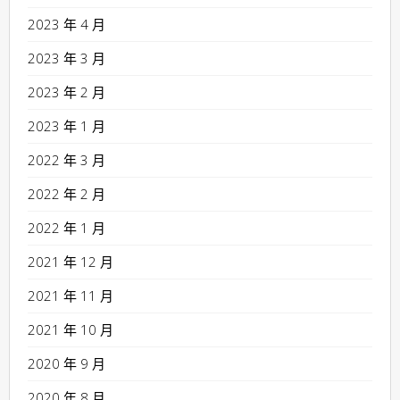
2023 年 4 月
2023 年 3 月
2023 年 2 月
2023 年 1 月
2022 年 3 月
2022 年 2 月
2022 年 1 月
2021 年 12 月
2021 年 11 月
2021 年 10 月
2020 年 9 月
2020 年 8 月