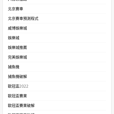
北京賽車
北京賽車預測程式
威博娛樂城
娛樂城
娛樂城推薦
完美娛樂城
捕魚機
捕魚機破解
歐冠盃2022
歐冠盃賽果
歐冠盃賽果破解