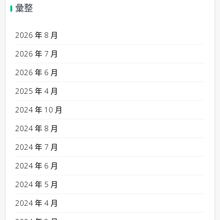
彙整
2026 年 8 月
2026 年 7 月
2026 年 6 月
2025 年 4 月
2024 年 10 月
2024 年 8 月
2024 年 7 月
2024 年 6 月
2024 年 5 月
2024 年 4 月