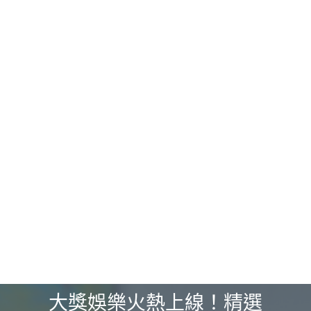
Skip
大獎娛樂火熱上線！精選
to