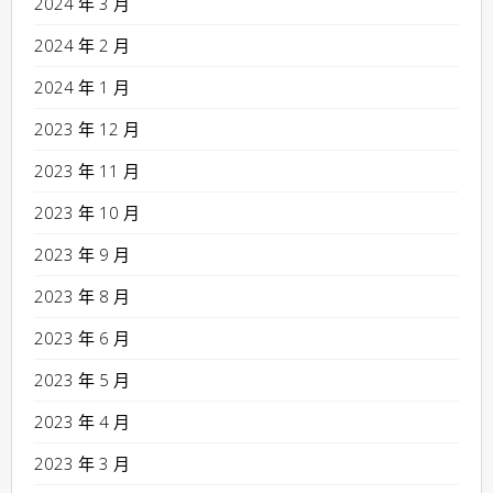
2024 年 3 月
2024 年 2 月
2024 年 1 月
2023 年 12 月
2023 年 11 月
2023 年 10 月
2023 年 9 月
2023 年 8 月
2023 年 6 月
2023 年 5 月
2023 年 4 月
2023 年 3 月