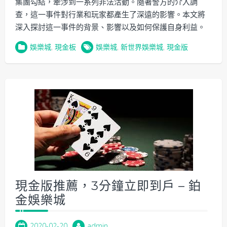
集團勾結，牽涉到一系列非法活動。隨著警方的介入調
查，這一事件對行業和玩家都產生了深遠的影響。本文將
深入探討這一事件的背景、影響以及如何保護自身利益。
娛樂城
,
現金板
娛樂城
,
新世界娛樂城
,
現金版
現金版推薦，3分鐘立即到戶 – 鉑
金娛樂城
2020-02-20
admin