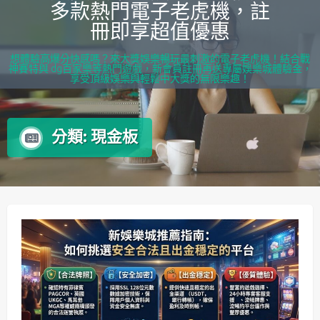
多款熱門電子老虎機，註
content
冊即享超值優惠
想體驗高爆分快感嗎？來大獎娛樂暢玩最刺激的電子老虎機！結合戰
神賽特與 dg百家樂等熱門遊戲，新會員註冊再送專屬娛樂城體驗金，
享受頂級娛樂與輕鬆中大獎的無限樂趣！
分類:
現金板