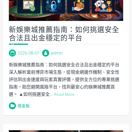
新娛樂城推薦指南：如何挑選安全
合法且出金穩定的平台
2026-08-01
admin
新娛樂城推薦指南：如何挑選安全合法且出金穩定的平台
深入解析當前博弈市場生態，從現金網運作機制、安全性
評估到出金速度與玩家真實評價，提供全方位的專業挑選
指南，助您避開風險平台，找到最安心的娛樂城推薦首
選。 ▲如何挑選安全…
Read More
現金板