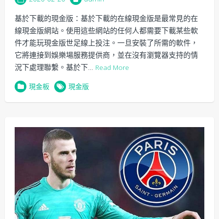
基於下載的現金版：基於下載的在線現金版是最常見的在
線現金版網站。使用這些網站的任何人都需要下載某些軟
件才能玩現金版世足線上投注。一旦安裝了所需的軟件，
它將連接到娛樂場服務提供商，並在沒有瀏覽器支持的情
況下處理聯繫。基於下…
Read More
現金板
現金版