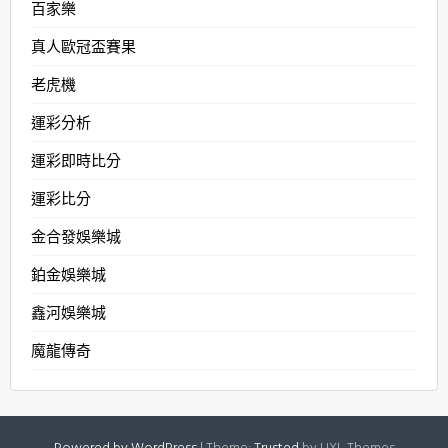
百家樂
真人歐冠盃賽果
老虎機
運彩分析
運彩即時比分
運彩比分
金合發娛樂城
鉑金娛樂城
鑫河娛樂城
魔龍傳奇