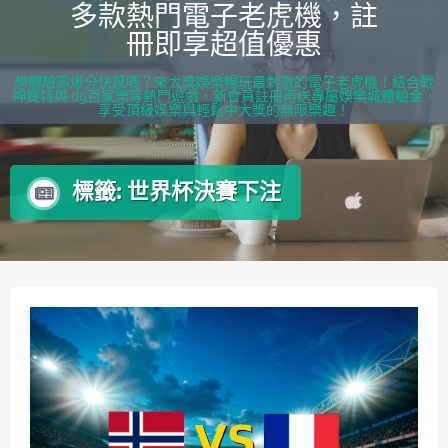
多款熱門電子老虎機，註
content
冊即享超值優惠
想體驗高爆分快感嗎？來大獎娛樂暢玩最刺激的電子老虎機！結合戰
神賽特與 dg百家樂等熱門遊戲，新會員註冊再送專屬娛樂城體驗金，
享受頂級娛樂與輕鬆中大獎的無限樂趣！
標籤:
世界杯決賽下注