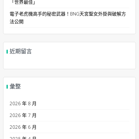
「世界最佳」
電子老虎機高手的秘密武器！BNG天宮聖女外掛與破解方
法公開
近期留言
彙整
2026 年 8 月
2026 年 7 月
2026 年 6 月
2025 年 4 月