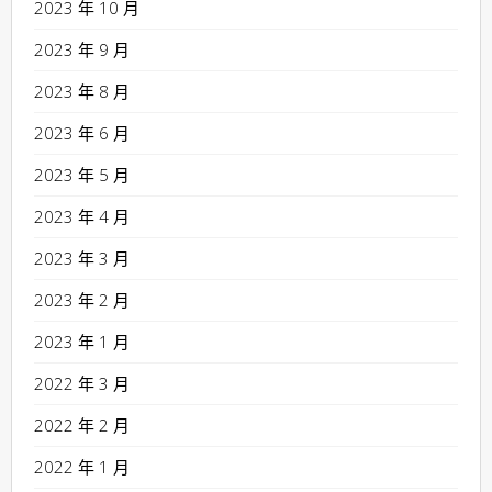
2023 年 10 月
2023 年 9 月
2023 年 8 月
2023 年 6 月
2023 年 5 月
2023 年 4 月
2023 年 3 月
2023 年 2 月
2023 年 1 月
2022 年 3 月
2022 年 2 月
2022 年 1 月