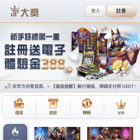
body{overflow:hidden !important;}