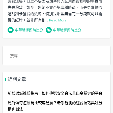
感到沮喪，但是不要因為期待您的試用而被刮掉的事實而
失去慾望。如今，您絕不會否認這種時尚，而是更喜歡通
過刮刮卡獲得的紙牌，特別是那些無需花一分錢就可以獲
得的紙牌。並非所有刮…
Read More
中華職棒即時比分
中華職棒即時比分
搜
尋
關
鍵
字:
近期文章
新娛樂城推薦指南：如何挑選安全合法且出金穩定的平台
魔龍傳奇怎麼玩比較容易贏？老手親測的選台技巧與吐分
期判斷法