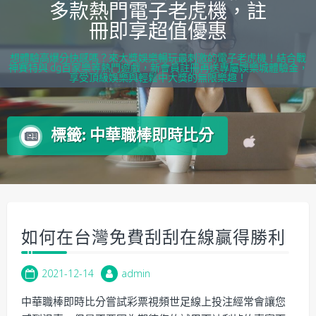
多款熱門電子老虎機，註
content
冊即享超值優惠
想體驗高爆分快感嗎？來大獎娛樂暢玩最刺激的電子老虎機！結合戰
神賽特與 dg百家樂等熱門遊戲，新會員註冊再送專屬娛樂城體驗金，
享受頂級娛樂與輕鬆中大獎的無限樂趣！
標籤:
中華職棒即時比分
如何在台灣免費刮刮在線贏得勝利
2021-12-14
admin
中華職棒即時比分嘗試彩票視頻世足線上投注經常會讓您