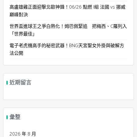
高盧雄雞正面迎擊北歐神鋒！06/26 點燃 I組 法國 vs 挪威
巔峰對決
世界盃進球王之爭白熱化！姆巴佩緊追 把梅西、C羅列入
「世界最佳」
電子老虎機高手的秘密武器！BNG天宮聖女外掛與破解方
法公開
近期留言
彙整
2026 年 8 月