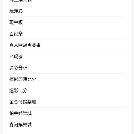
玩運彩
現金板
百家樂
真人歐冠盃賽果
老虎機
運彩分析
運彩即時比分
運彩比分
金合發娛樂城
鉑金娛樂城
鑫河娛樂城