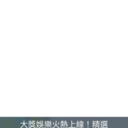
Skip
大獎娛樂火熱上線！精選
to