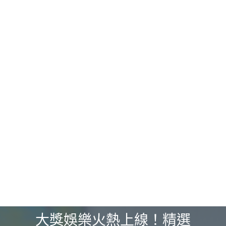
Skip
大獎娛樂火熱上線！精選
to