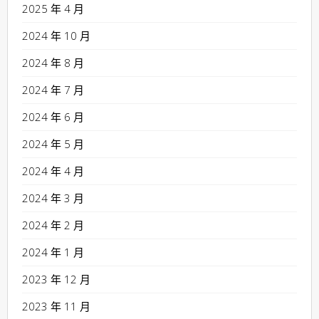
2025 年 4 月
2024 年 10 月
2024 年 8 月
2024 年 7 月
2024 年 6 月
2024 年 5 月
2024 年 4 月
2024 年 3 月
2024 年 2 月
2024 年 1 月
2023 年 12 月
2023 年 11 月