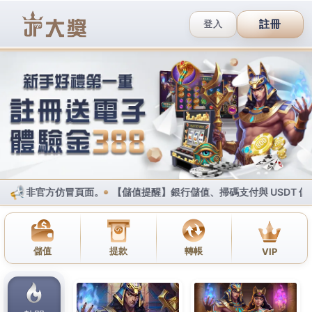
body{overflow:hidden !important;}