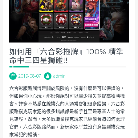
如何用『六合彩拖牌』100% 精準
命中三四星獨碰!!
2019-08-07
admin
六合彩版路賭博是關於風險的，沒有什麼是可以保證的，
但如果你小心玩，那麼你絕對可以減少損失並提高獲勝機
會。許多不熟悉在線撲克的人通常會犯很多錯誤。六合彩
版路撲克玩家犯的很多錯誤都是新手甚至是專業人士的常
見錯誤。然而，大多數職業撲克玩家已經學會瞭如何處理
它們，六合彩版路然而，新玩家似乎並沒有意識到撲克玩
家常犯的錯誤。