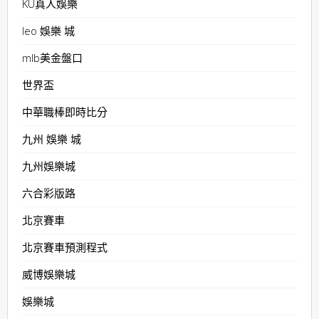
KU真人娛樂
leo 娛樂 城
mlb美金盤口
世界盃
中華職棒即時比分
九州 娛樂 城
九州娛樂城
六合彩版路
北京賽車
北京賽車預測程式
威博娛樂城
娛樂城