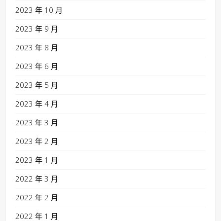
2023 年 10 月
2023 年 9 月
2023 年 8 月
2023 年 6 月
2023 年 5 月
2023 年 4 月
2023 年 3 月
2023 年 2 月
2023 年 1 月
2022 年 3 月
2022 年 2 月
2022 年 1 月