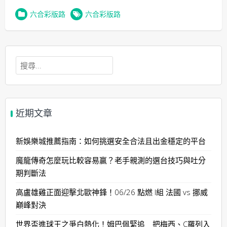
六合彩版路
六合彩版路
搜
尋
關
鍵
字:
近期文章
新娛樂城推薦指南：如何挑選安全合法且出金穩定的平台
魔龍傳奇怎麼玩比較容易贏？老手親測的選台技巧與吐分
期判斷法
高盧雄雞正面迎擊北歐神鋒！06/26 點燃 I組 法國 vs 挪威
巔峰對決
世界盃進球王之爭白熱化！姆巴佩緊追 把梅西、C羅列入