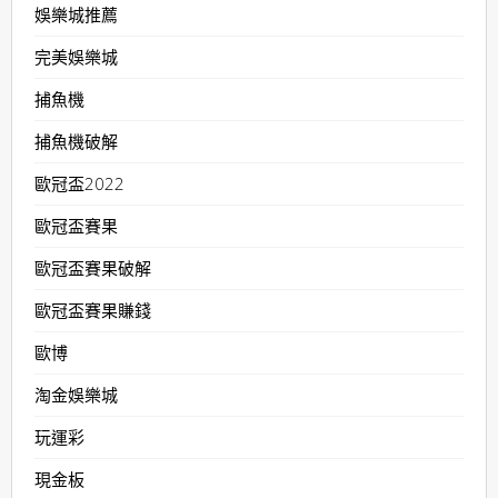
娛樂城推薦
完美娛樂城
捕魚機
捕魚機破解
歐冠盃2022
歐冠盃賽果
歐冠盃賽果破解
歐冠盃賽果賺錢
歐博
淘金娛樂城
玩運彩
現金板