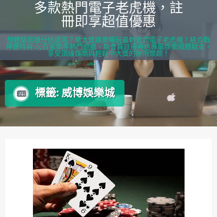
多款熱門電子老虎機，註
content
冊即享超值優惠
想體驗高爆分快感嗎？來大獎娛樂暢玩最刺激的電子老虎機！結合戰
神賽特與 dg百家樂等熱門遊戲，新會員註冊再送專屬娛樂城體驗金，
享受頂級娛樂與輕鬆中大獎的無限樂趣！
標籤:
威博娛樂城