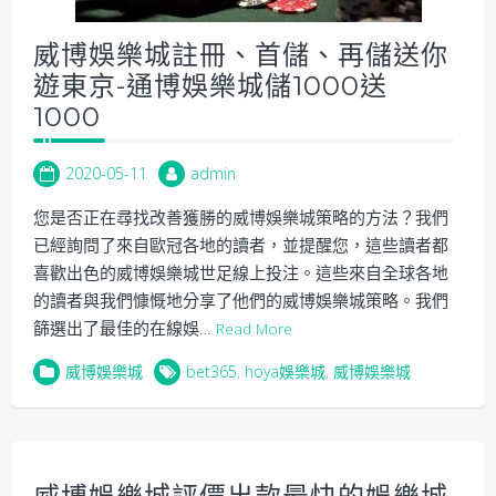
威博娛樂城註冊、首儲、再儲送你
遊東京-通博娛樂城儲1000送
1000
2020-05-11
admin
您是否正在尋找改善獲勝的威博娛樂城策略的方法？我們
已經詢問了來自歐冠各地的讀者，並提醒您，這些讀者都
喜歡出色的威博娛樂城世足線上投注。這些來自全球各地
的讀者與我們慷慨地分享了他們的威博娛樂城策略。我們
篩選出了最佳的在線娛…
Read More
威博娛樂城
bet365
,
hoya娛樂城
,
威博娛樂城