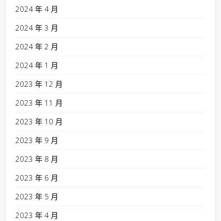
2024 年 4 月
2024 年 3 月
2024 年 2 月
2024 年 1 月
2023 年 12 月
2023 年 11 月
2023 年 10 月
2023 年 9 月
2023 年 8 月
2023 年 6 月
2023 年 5 月
2023 年 4 月