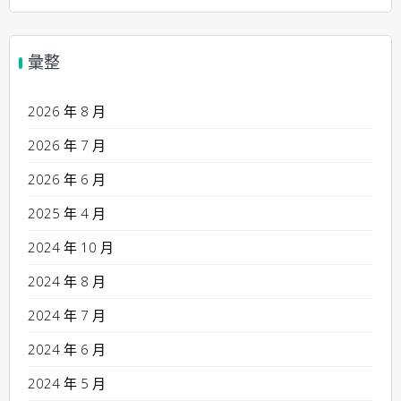
彙整
2026 年 8 月
2026 年 7 月
2026 年 6 月
2025 年 4 月
2024 年 10 月
2024 年 8 月
2024 年 7 月
2024 年 6 月
2024 年 5 月