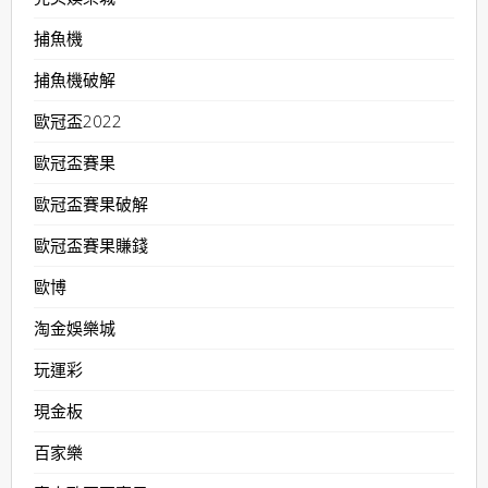
捕魚機
捕魚機破解
歐冠盃2022
歐冠盃賽果
歐冠盃賽果破解
歐冠盃賽果賺錢
歐博
淘金娛樂城
玩運彩
現金板
百家樂