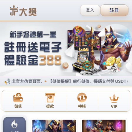
body{overflow:hidden !important;}