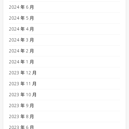
2024 年 6 月
2024 年 5 月
2024 年 4 月
2024 年 3 月
2024 年 2 月
2024 年 1 月
2023 年 12 月
2023 年 11 月
2023 年 10 月
2023 年 9 月
2023 年 8 月
2023 年 6 月