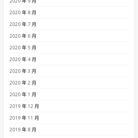
2020 年 9 月
2020 年 8 月
2020 年 7 月
2020 年 6 月
2020 年 5 月
2020 年 4 月
2020 年 3 月
2020 年 2 月
2020 年 1 月
2019 年 12 月
2019 年 11 月
2019 年 8 月