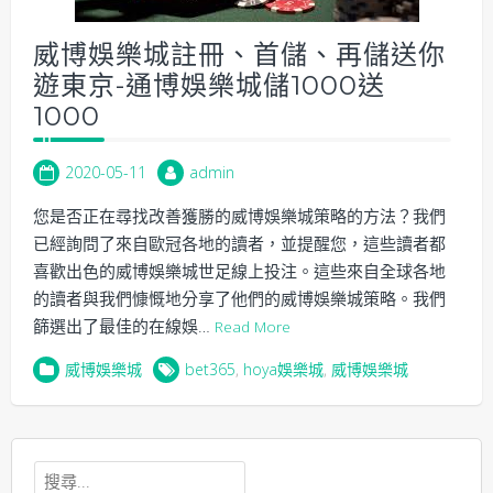
威博娛樂城註冊、首儲、再儲送你
遊東京-通博娛樂城儲1000送
1000
2020-05-11
admin
您是否正在尋找改善獲勝的威博娛樂城策略的方法？我們
已經詢問了來自歐冠各地的讀者，並提醒您，這些讀者都
喜歡出色的威博娛樂城世足線上投注。這些來自全球各地
的讀者與我們慷慨地分享了他們的威博娛樂城策略。我們
篩選出了最佳的在線娛…
Read More
威博娛樂城
bet365
,
hoya娛樂城
,
威博娛樂城
搜