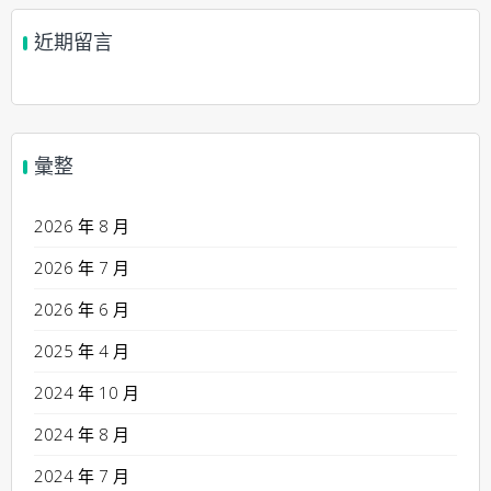
近期留言
彙整
2026 年 8 月
2026 年 7 月
2026 年 6 月
2025 年 4 月
2024 年 10 月
2024 年 8 月
2024 年 7 月